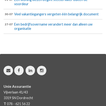
voordeur
Veel vakantiegangers vergeten één belangrijk document
30-07
Een bedrijfsovername verandert meer dan alleen uw
27-07
organisatie
Unie Assurantie
Vijverlaan 41/43
3319 SN
Dordrecht
T
078 - 621 56 22